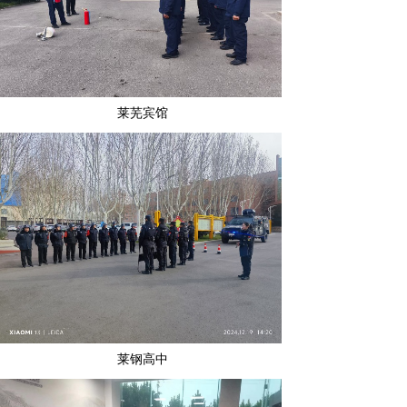
莱芜宾馆
莱钢高中