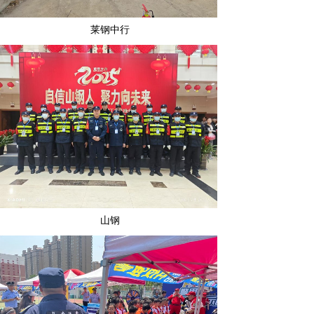
莱钢中行
山钢